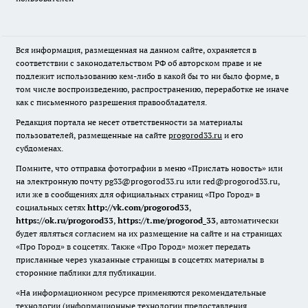
Вся информация, размещенная на данном сайте, охраняется в
соответствии с законодательством РФ об авторском праве и не
подлежит использованию кем-либо в какой бы то ни было форме, в
том числе воспроизведению, распространению, переработке не иначе
как с письменного разрешения правообладателя.
Редакция портала не несет ответственности за материалы
пользователей, размещенные на сайте
progorod33.ru
и его
субдоменах.
Помните, что отправка фотографии в меню «Прислать новость» или
на электронную почту pg33@progorod33.ru или red@progorod33.ru,
или же в сообщениях для официальных страниц «Про Город» в
социальных сетях
http://vk.com/progorod33
,
https://ok.ru/progorod33
,
https://t.me/progorod_33
, автоматически
будет являться согласием на их размещение на сайте и на страницах
«Про Город» в соцсетях. Также «Про Город» может передать
присланные через указанные страницы в соцсетях материалы в
сторонние паблики для публикации.
«На информационном ресурсе применяются рекомендательные
технологии (информационные технологии предоставления