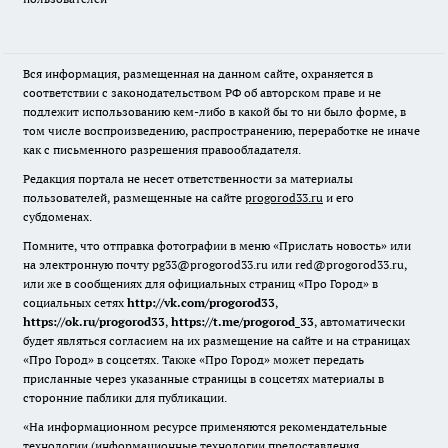
Вся информация, размещенная на данном сайте, охраняется в
соответствии с законодательством РФ об авторском праве и не
подлежит использованию кем-либо в какой бы то ни было форме, в
том числе воспроизведению, распространению, переработке не иначе
как с письменного разрешения правообладателя.
Редакция портала не несет ответственности за материалы
пользователей, размещенные на сайте
progorod33.ru
и его
субдоменах.
Помните, что отправка фотографии в меню «Прислать новость» или
на электронную почту pg33@progorod33.ru или red@progorod33.ru,
или же в сообщениях для официальных страниц «Про Город» в
социальных сетях
http://vk.com/progorod33
,
https://ok.ru/progorod33
,
https://t.me/progorod_33
, автоматически
будет являться согласием на их размещение на сайте и на страницах
«Про Город» в соцсетях. Также «Про Город» может передать
присланные через указанные страницы в соцсетях материалы в
сторонние паблики для публикации.
«На информационном ресурсе применяются рекомендательные
технологии (информационные технологии предоставления