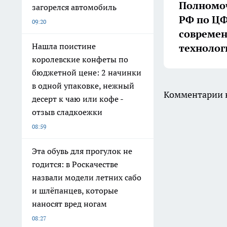
Полномоч
загорелся автомобиль
РФ по ЦФ
09:20
совреме
Нашла поистине
технолог
королевские конфеты по
бюджетной цене: 2 начинки
в одной упаковке, нежный
Комментарии н
десерт к чаю или кофе -
отзыв сладкоежки
08:59
Эта обувь для прогулок не
годится: в Роскачестве
назвали модели летних сабо
и шлёпанцев, которые
наносят вред ногам
08:27