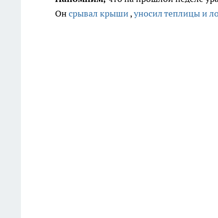
Он
срывал крыши
,
уносил теплицы и л