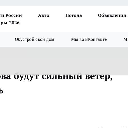
ти России
Авто
Погода
Объявления
ры-2026
Обустрой свой дом
Мы во ВКонтакте
М
ова будут сильный ветер,
ь