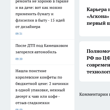
ремонта не хороню в гараже
и на даче: вот как можно
Карьера 
применить бумагу и
«Аскона»
флизелин в быту - 15 идей
первый ш
от дизайнера
09:31
После ДТП под Камешковом
Полномоч
загорелся автомобиль
РФ по ЦФ
09:20
совреме
Нашла поистине
технолог
королевские конфеты по
бюджетной цене: 2 начинки
в одной упаковке, нежный
Комментарии н
десерт к чаю или кофе -
отзыв сладкоежки
08:59