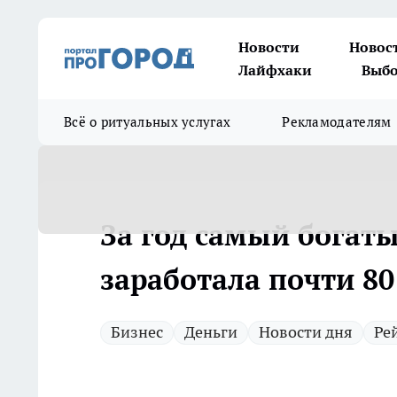
Новости
Новос
Лайфхаки
Выбо
Всё о ритуальных услугах
Рекламодателям
За год самый богат
заработала почти 8
Бизнес
Деньги
Новости дня
Ре