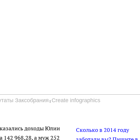
утаты Заксобрания
Create infographics
|
азались доходы Юлии
Сколько в 2014 году
 142 968,28, а муж 252
заботали вы? Пишите в