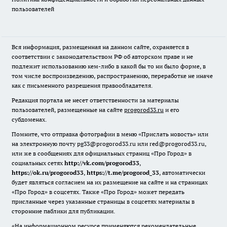
пользователей
Вся информация, размещенная на данном сайте, охраняется в
соответствии с законодательством РФ об авторском праве и не
подлежит использованию кем-либо в какой бы то ни было форме, в
том числе воспроизведению, распространению, переработке не иначе
как с письменного разрешения правообладателя.
Редакция портала не несет ответственности за материалы
пользователей, размещенные на сайте
progorod33.ru
и его
субдоменах.
Помните, что отправка фотографии в меню «Прислать новость» или
на электронную почту pg33@progorod33.ru или red@progorod33.ru,
или же в сообщениях для официальных страниц «Про Город» в
социальных сетях
http://vk.com/progorod33
,
https://ok.ru/progorod33
,
https://t.me/progorod_33
, автоматически
будет являться согласием на их размещение на сайте и на страницах
«Про Город» в соцсетях. Также «Про Город» может передать
присланные через указанные страницы в соцсетях материалы в
сторонние паблики для публикации.
«На информационном ресурсе применяются рекомендательные