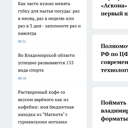
Как часто нужно менять
«Аскона»
губку для мытья посуды: раз
первый ш
в месяц, раз в неделю или
раз в 3 дня - запомните раз и
навсегда
09:31
Полномоч
РФ по ЦФ
Во Владимирской области
совреме
успешно развиваются 133
технолог
вида спорта
09:10
Растворимый кофе со
вкусом варёного как из
Поймать 
кофейни: моя бюджетная
владимир
находка из "Магнита" с
форматы 
гурманскими нотками