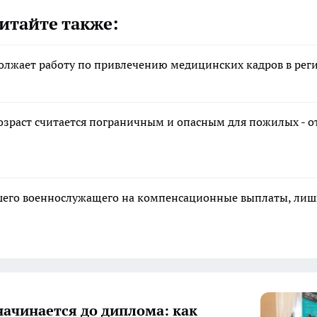
итайте также:
олжает работу по привлечению медицинских кадров в рег
возраст считается пограничным и опасным для пожилых - о
ибшего военнослужащего на компенсационные выплаты, ли
начинается до диплома: как