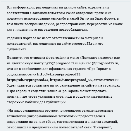
Вся информация, размещенная на данном сайте, охраняется в
соответствии с законодательством РФ об авторском праве и не
подлежит использованию кем-либо в какой бы то ни было форме, в
том числе воспроизведению, распространению, переработке не иначе
как с письменного разрешения правообладателя.
Редакция портала не несет ответственности за материалы
пользователей, размещенные на сайте
progorod33.ru
и его
субдоменах.
Помните, что отправка фотографии в меню «Прислать новость» или
на электронную почту pg33@progorod33.ru или red@progorod33.ru,
или же в сообщениях для официальных страниц «Про Город» в
социальных сетях
http://vk.com/progorod33
,
https://ok.ru/progorod33
,
https://t.me/progorod_33
, автоматически
будет являться согласием на их размещение на сайте и на страницах
«Про Город» в соцсетях. Также «Про Город» может передать
присланные через указанные страницы в соцсетях материалы в
сторонние паблики для публикации.
«На информационном ресурсе применяются рекомендательные
технологии (информационные технологии предоставления
информации на основе сбора, систематизации и анализа сведений,
относящихся к предпочтениям пользователей сети "Интернет",