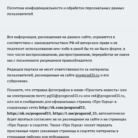
Политика конфиденциальности и обработки персональных данных
пользователей
Вся информация, размещенная на данном сайте, охраняется в
соответствии с законодательством РФ об авторском праве и не
подлежит использованию кем-либо в какой бы то ни было форме, в
том числе воспроизведению, распространению, переработке не иначе
как с письменного разрешения правообладателя.
Редакция портала не несет ответственности за материалы
пользователей, размещенные на сайте
progorod33.ru
и его
субдоменах.
Помните, что отправка фотографии в меню «Прислать новость» или
на электронную почту pg33@progorod33.ru или red@progorod33.ru,
или же в сообщениях для официальных страниц «Про Город» в
социальных сетях
http://vk.com/progorod33
,
https://ok.ru/progorod33
,
https://t.me/progorod_33
, автоматически
будет являться согласием на их размещение на сайте и на страницах
«Про Город» в соцсетях. Также «Про Город» может передать
присланные через указанные страницы в соцсетях материалы в
сторонние паблики для публикации.