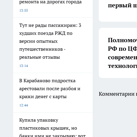
ремонта на дорогах города
первый ш
13:55
Тут не рады пассажирам: 3
худших поезда РЖД по
Полномоч
версии опытных
РФ по ЦФ
путешественников -
совреме
реальные отзывы
технолог
13:14
В Карабаново подростка
арестовали после разбоя и
Комментарии н
кражи денег с карты
12:44
Купила упаковку
пластиковых крышек, но
банки ими не закрываю: вот