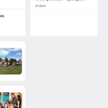
10 июля
шив