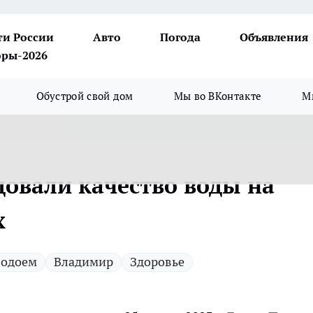
ти России
Авто
Погода
Объявления
ры-2026
Обустрой свой дом
Мы во ВКонтакте
М
довали качество воды на
х
водоем
Владимир
Здоровье