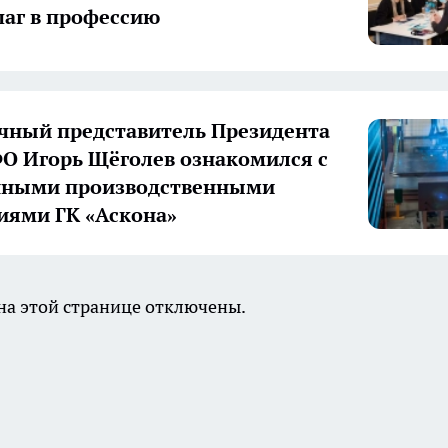
аг в профессию
ный представитель Президента
О Игорь Щёголев ознакомился с
нными производственными
иями ГК «Аскона»
а этой странице отключены.