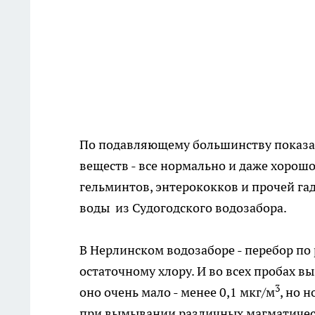
По подавляющему большинству показа
веществ - все нормально и даже хорош
гельминтов, энтерококков и прочей гад
воды из Судогодского водозабора.
В Нерлинском водозаборе - перебор по 
остаточному хлору. И во всех пробах в
3
оно очень мало - менее 0,1 мкг/м
, но 
при вымывании различных магматическ