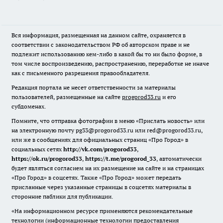
Вся информация, размещенная на данном сайте, охраняется в
соответствии с законодательством РФ об авторском праве и не
подлежит использованию кем-либо в какой бы то ни было форме, в
том числе воспроизведению, распространению, переработке не иначе
как с письменного разрешения правообладателя.
Редакция портала не несет ответственности за материалы
пользователей, размещенные на сайте
progorod33.ru
и его
субдоменах.
Помните, что отправка фотографии в меню «Прислать новость» или
на электронную почту pg33@progorod33.ru или red@progorod33.ru,
или же в сообщениях для официальных страниц «Про Город» в
социальных сетях
http://vk.com/progorod33
,
https://ok.ru/progorod33
,
https://t.me/progorod_33
, автоматически
будет являться согласием на их размещение на сайте и на страницах
«Про Город» в соцсетях. Также «Про Город» может передать
присланные через указанные страницы в соцсетях материалы в
сторонние паблики для публикации.
«На информационном ресурсе применяются рекомендательные
технологии (информационные технологии предоставления