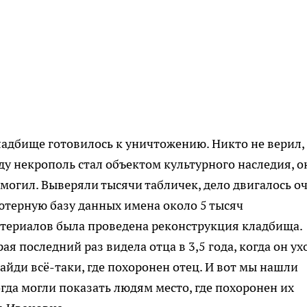
ладбище готовилось к уничтожению. Никто не верил,
оду некрополь стал объектом культурного наследия, о
могил. Выверяли тысячи табличек, дело двигалось о
ютерную базу данных имена около 5 тысяч
териалов была проведена реконструкция кладбища.
я последний раз видела отца в 3,5 года, когда он ух
 найди всё-таки, где похоронен отец. И вот мы нашли
огда могли показать людям место, где похоронен их