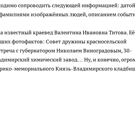
ходимо сопроводить следующей информацией: датой
и фамилиями изображённых людей, описанием событи
ала известный краевед Валентина Ивановна Титова. Её
ших фотофактов: Совет дружины красносельской
встреча с губернатором Николаем Виноградовым, 30-
ладимирский химический завод… Ну, и конечно, огро
орико-мемориального Князь-Владимирского кладбищ