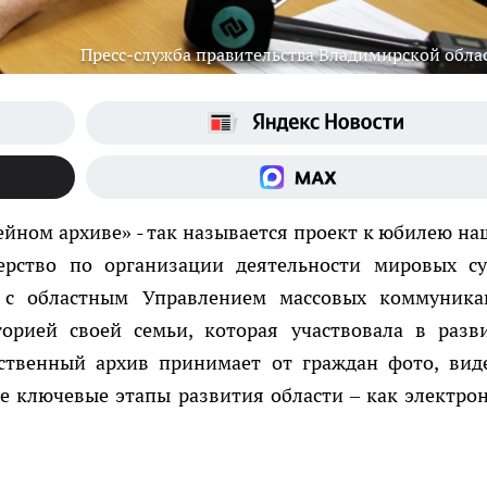
Пресс-служба правительства Владимирской обла
йном архиве» - так называется проект к юбилею на
ерство по организации деятельности мировых су
 с областным Управлением массовых коммуника
орией своей семьи, которая участвовала в разв
рственный архив принимает от граждан фото, вид
 ключевые этапы развития области – как электро