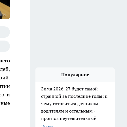
сти
шего
дей,
Популярное
ций.
итии
Зима 2026-27 будет самой
ео и
странной за последние годы: к
нные
чему готовиться дачникам,
водителям и остальным -
прогноз неутешительный
19 июля