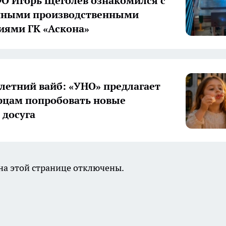
О Игорь Щёголев ознакомился с
нными производственными
иями ГК «Аскона»
летний вайб: «УНО» предлагает
цам попробовать новые
досуга
а этой странице отключены.