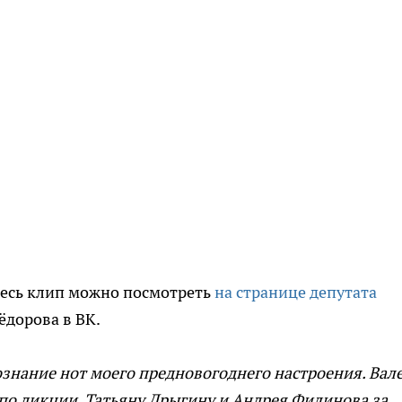
Весь клип можно посмотреть
на странице депутата
ёдорова в ВК.
знание нот моего предновогоднего настроения. Вал
по дикции. Татьяну Дрыгину и Андрея Филинова за