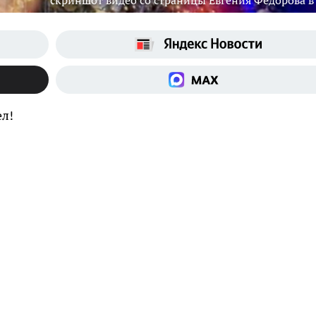
скриншот видео со страницы Евгения Федорова в
ел!