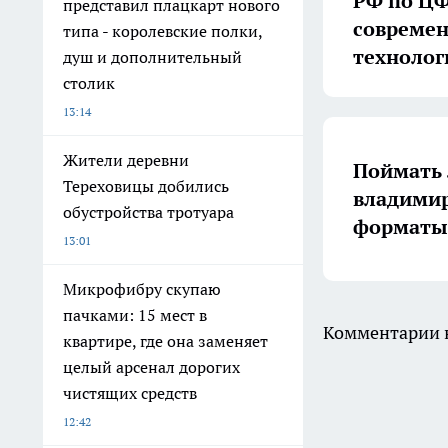
РФ по ЦФ
представил плацкарт нового
совреме
типа - королевские полки,
технолог
душ и дополнительный
столик
13:14
Жители деревни
Поймать 
Тереховицы добились
владимир
обустройства тротуара
форматы 
13:01
Микрофибру скупаю
пачками: 15 мест в
Комментарии н
квартире, где она заменяет
целый арсенал дорогих
чистящих средств
12:42