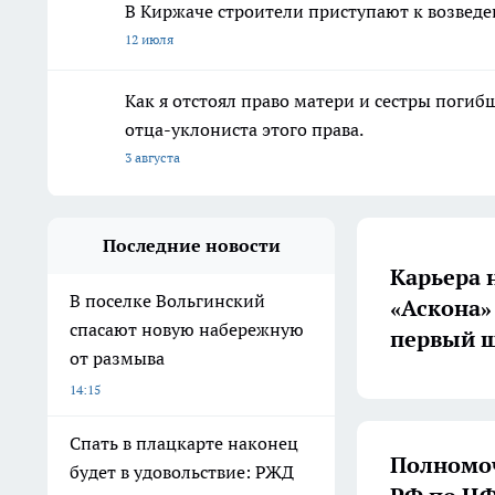
В Киржаче строители приступают к возве
12 июля
Как я отстоял право матери и сестры пог
отца-уклониста этого права.
3 августа
Последние новости
Карьера 
В поселке Вольгинский
«Аскона»
спасают новую набережную
первый ш
от размыва
14:15
Спать в плацкарте наконец
Полномоч
будет в удовольствие: РЖД