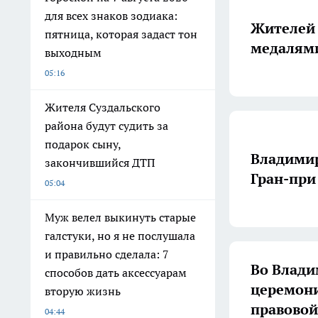
для всех знаков зодиака:
Жителей 
пятница, которая задаст тон
медалям
выходным
05:16
Жителя Суздальского
района будут судить за
подарок сыну,
Владимир
закончившийся ДТП
Гран-при
05:04
Муж велел выкинуть старые
галстуки, но я не послушала
и правильно сделала: 7
Во Влади
способов дать аксессуарам
церемони
вторую жизнь
правовой
04:44