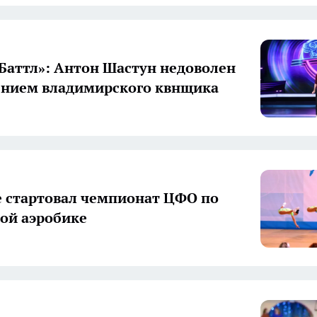
Баттл»: Антон Шастун недоволен
ением владимирского квнщика
е стартовал чемпионат ЦФО по
ой аэробике