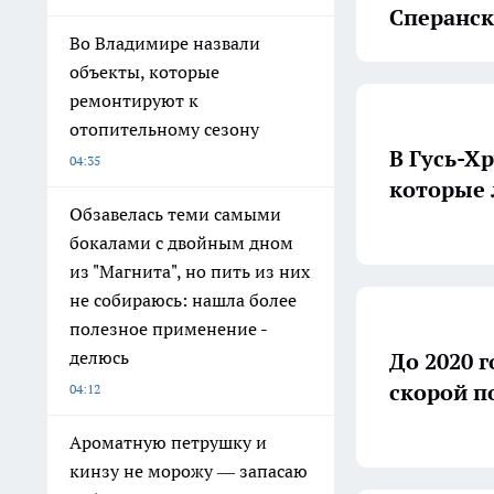
Сперанск
Во Владимире назвали
объекты, которые
ремонтируют к
отопительному сезону
В Гусь-Х
04:35
которые 
Обзавелась теми самыми
бокалами с двойным дном
из "Магнита", но пить из них
не собираюсь: нашла более
полезное применение -
делюсь
До 2020 
скорой 
04:12
Ароматную петрушку и
кинзу не морожу — запасаю