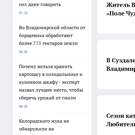
Житель В
сил даже говорить
«Поле Чу
07:23
Во Владимирской области от
борщевика обработают
более 775 гектаров земли
06:56
В Суздал
Почему нельзя хранить
Владимир
картошку в холодильнике и
кухонном шкафу - эксперт
назвал лучшее место, чтобы
сберечь урожай от гнили
06:20
Сезон ка
Колорадского жука не
Любители
обнаружили на