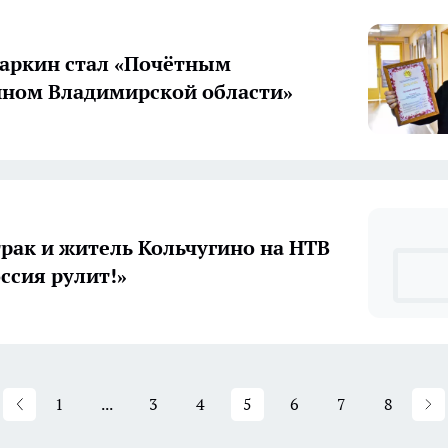
аркин стал «Почётным
ном Владимирской области»
рак и житель Кольчугино на НТВ
оссия рулит!»
1
...
3
4
5
6
7
8