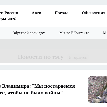
ти России
Авто
Погода
Объявления
ры-2026
Обустрой свой дом
Мы во ВКонтакте
М
Новости по тэгу
Я горжусь
з Владимира: "Мы постараемся
всё, чтобы не было войны"