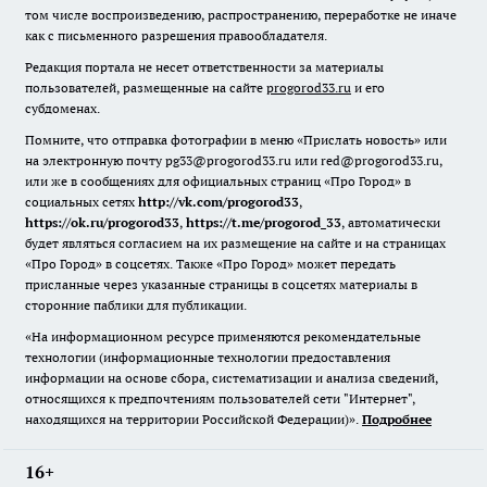
том числе воспроизведению, распространению, переработке не иначе
как с письменного разрешения правообладателя.
Редакция портала не несет ответственности за материалы
пользователей, размещенные на сайте
progorod33.ru
и его
субдоменах.
Помните, что отправка фотографии в меню «Прислать новость» или
на электронную почту pg33@progorod33.ru или red@progorod33.ru,
или же в сообщениях для официальных страниц «Про Город» в
социальных сетях
http://vk.com/progorod33
,
https://ok.ru/progorod33
,
https://t.me/progorod_33
, автоматически
будет являться согласием на их размещение на сайте и на страницах
«Про Город» в соцсетях. Также «Про Город» может передать
присланные через указанные страницы в соцсетях материалы в
сторонние паблики для публикации.
«На информационном ресурсе применяются рекомендательные
технологии (информационные технологии предоставления
информации на основе сбора, систематизации и анализа сведений,
относящихся к предпочтениям пользователей сети "Интернет",
находящихся на территории Российской Федерации)».
Подробнее
16+