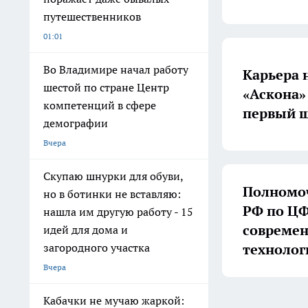
путешественников
01:01
Во Владимире начал работу
Карьера 
шестой по стране Центр
«Аскона»
компетенций в сфере
первый ш
демографии
Вчера
Скупаю шнурки для обуви,
Полномоч
но в ботинки не вставляю:
РФ по ЦФ
нашла им другую работу - 15
совреме
идей для дома и
технолог
загородного участка
Вчера
Кабачки не мучаю жаркой: