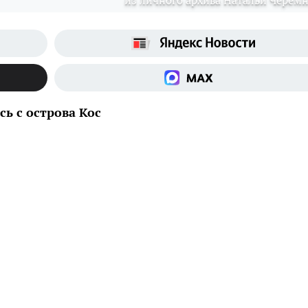
из личного архива Натальи Черем
ь с острова Кос