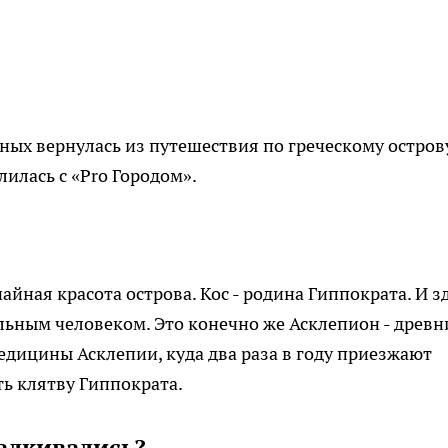
ых вернулась из путешествия по греческому остров
илась с «Pro Городом».
йная красота острова. Кос - родина Гиппократа. И з
льным человеком. Это конечно же Асклепион - древн
едицины Асклепии, куда два раза в году приезжают
ть клятву Гиппократа.
алкивались?