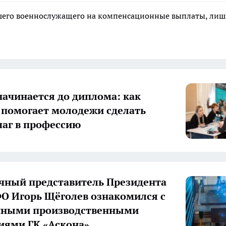
ибшего военнослужащего на компенсационные выплаты, ли
начинается до диплома: как
 помогает молодежи сделать
аг в профессию
ный представитель Президента
О Игорь Щёголев ознакомился с
нными производственными
иями ГК «Аскона»