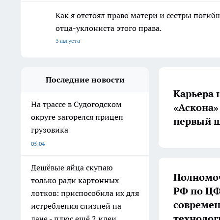
Как я отстоял право матери и сестры пог
отца-уклониста этого права.
3 августа
Последние новости
Карьера 
На трассе в Судогодском
«Аскона»
округе загорелся прицеп
первый ш
грузовика
05:04
Дешёвые яйца скупаю
Полномоч
только ради картонных
РФ по ЦФ
лотков: приспособила их для
совреме
истребления слизней на
технолог
даче - плюс ещё 2 идеи