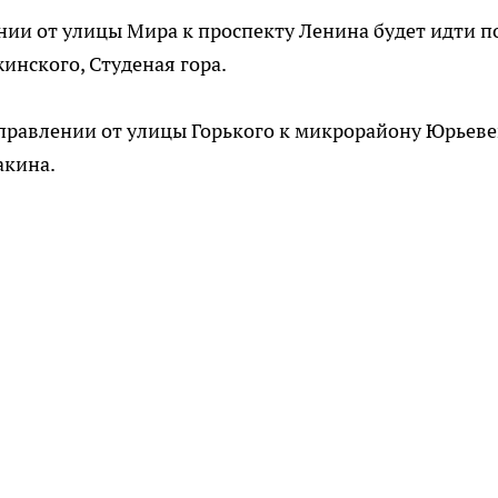
нии от улицы Мира к проспекту Ленина будет идти п
инского, Студеная гора.
правлении от улицы Горького к микрорайону Юрьев
акина.