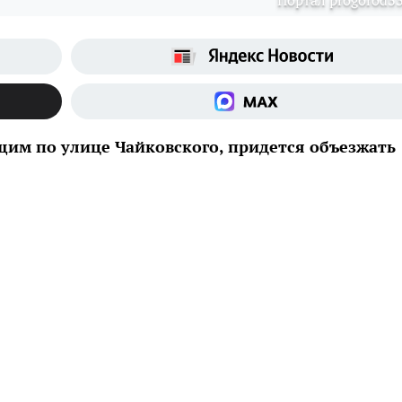
Портал progorod33
щим по улице Чайковского, придется объезжать