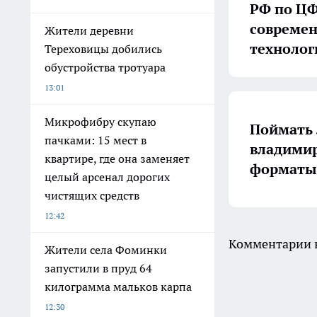
РФ по ЦФ
совреме
Жители деревни
технолог
Тереховицы добились
обустройства тротуара
13:01
Микрофибру скупаю
Поймать 
пачками: 15 мест в
владимир
квартире, где она заменяет
форматы 
целый арсенал дорогих
чистящих средств
12:42
Комментарии н
Жители села Фоминки
запустили в пруд 64
килограмма мальков карпа
12:30