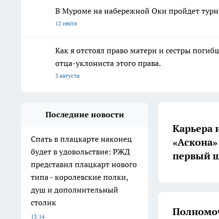
В Муроме на набережной Оки пройдет турн
12 июля
Как я отстоял право матери и сестры пог
отца-уклониста этого права.
3 августа
Последние новости
Карьера 
Спать в плацкарте наконец
«Аскона»
будет в удовольствие: РЖД
первый ш
представил плацкарт нового
типа - королевские полки,
душ и дополнительный
столик
Полномоч
13:14