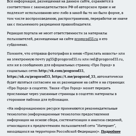
Вся информация, размещенная на данном сайте, охраняется в
соответствии с законодательством РФ об авторском праве и не
подлежит использованию кем-либо в какой бы то ни было форме, в
том числе воспроизведению, распространению, переработке не иначе
как с письменного разрешения правообладателя.
Редакция портала не несет ответственности за материалы
пользователей, размещенные на сайте
progorod33.ru
и его
субдоменах.
Помните, что отправка фотографии в меню «Прислать новость» или
на электронную почту pg33@progorod33.ru или red@progorod33.ru,
или же в сообщениях для официальных страниц «Про Город» в
социальных сетях
http://vk.com/progorod33
,
https://ok.ru/progorod33
,
https://t.me/progorod_33
, автоматически
будет являться согласием на их размещение на сайте и на страницах
«Про Город» в соцсетях. Также «Про Город» может передать
присланные через указанные страницы в соцсетях материалы в
сторонние паблики для публикации.
«На информационном ресурсе применяются рекомендательные
технологии (информационные технологии предоставления
информации на основе сбора, систематизации и анализа сведений,
относящихся к предпочтениям пользователей сети "Интернет",
находящихся на территории Российской Федерации)».
Подробнее