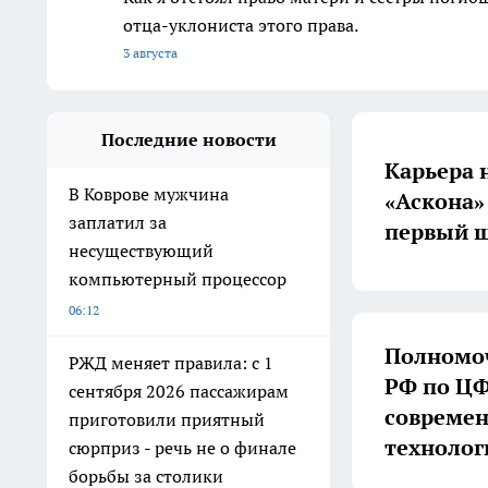
отца-уклониста этого права.
3 августа
Последние новости
Карьера 
В Коврове мужчина
«Аскона»
заплатил за
первый ш
несуществующий
компьютерный процессор
06:12
Полномоч
РЖД меняет правила: с 1
РФ по ЦФ
сентября 2026 пассажирам
совреме
приготовили приятный
технолог
сюрприз - речь не о финале
борьбы за столики