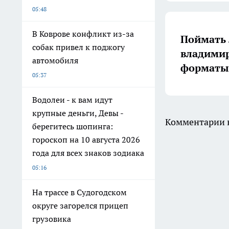
05:48
В Коврове конфликт из-за
Поймать 
собак привел к поджогу
владимир
автомобиля
форматы 
05:37
Водолеи - к вам идут
крупные деньги, Девы -
Комментарии н
берегитесь шопинга:
гороскоп на 10 августа 2026
года для всех знаков зодиака
05:16
На трассе в Судогодском
округе загорелся прицеп
грузовика