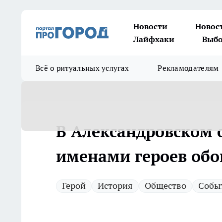
Новости
Новос
Лайфхаки
Выбо
Всё о ритуальных услугах
Рекламодателям
В Александровском 
именами героев об
Герой
История
Общество
Собы