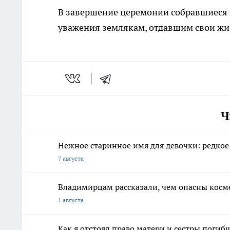
В завершение церемонии собравшиеся в
уважения землякам, отдавшим свои жи
Ч
Нежное старинное имя для девочки: редкое
7 августа
Владимирцам рассказали, чем опасны косме
1 августа
Как я отстоял право матери и сестры пог