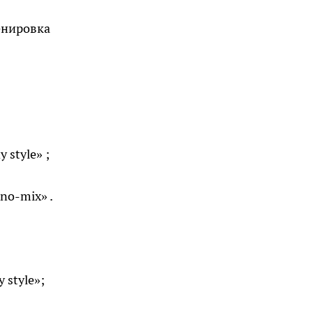
енировка
 style» ;
ino-mix» .
 style»;