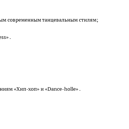
нным современным танцевальным стилям;
ss» .
ениям «Хип-хоп» и «Dance-holle» .