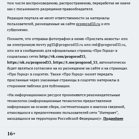
том числе воспроизведению, распространению, переработке не иначе
как с письменного разрешения правообладателя.
Редакция портала не несет ответственности за материалы
пользователей, размещенные на сайте
progorod33.ru
и его
субдоменах.
Помните, что отправка фотографии в меню «Прислать новость» или
на электронную почту pg33@progorod33.ru или red@progorod33.ru,
или же в сообщениях для официальных страниц «Про Город» в
социальных сетях
http://vk.com/progorod33
,
https://ok.ru/progorod33
,
https://t.me/progorod_33
, автоматически
будет являться согласием на их размещение на сайте и на страницах
«Про Город» в соцсетях. Также «Про Город» может передать
присланные через указанные страницы в соцсетях материалы в
сторонние паблики для публикации.
«На информационном ресурсе применяются рекомендательные
технологии (информационные технологии предоставления
информации на основе сбора, систематизации и анализа сведений,
относящихся к предпочтениям пользователей сети "Интернет",
находящихся на территории Российской Федерации)».
Подробнее
16+