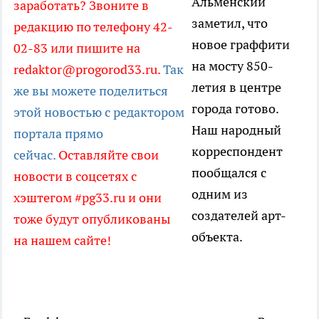
Альменский
заработать? Звоните в
заметил, что
редакцию по телефону 42-
новое граффити
02-83 или пишите на
на мосту 850-
redaktor@progorod33.ru.
Так
летия в центре
же вы можете поделиться
города готово.
этой новостью с редактором
Наш народный
портала прямо
корреспондент
сейчас.
Оставляйте свои
пообщался с
новости в соцсетях с
одним из
хэштегом #pg33.ru и они
создателей арт-
тоже будут опубликованы
объекта.
на нашем сайте!