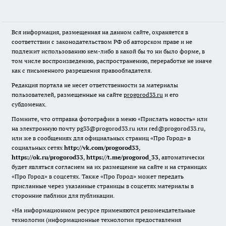
Вся информация, размещенная на данном сайте, охраняется в
соответствии с законодательством РФ об авторском праве и не
подлежит использованию кем-либо в какой бы то ни было форме, в
том числе воспроизведению, распространению, переработке не иначе
как с письменного разрешения правообладателя.
Редакция портала не несет ответственности за материалы
пользователей, размещенные на сайте
progorod33.ru
и его
субдоменах.
Помните, что отправка фотографии в меню «Прислать новость» или
на электронную почту pg33@progorod33.ru или red@progorod33.ru,
или же в сообщениях для официальных страниц «Про Город» в
социальных сетях
http://vk.com/progorod33
,
https://ok.ru/progorod33
,
https://t.me/progorod_33
, автоматически
будет являться согласием на их размещение на сайте и на страницах
«Про Город» в соцсетях. Также «Про Город» может передать
присланные через указанные страницы в соцсетях материалы в
сторонние паблики для публикации.
«На информационном ресурсе применяются рекомендательные
технологии (информационные технологии предоставления