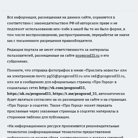
Вся информация, размещенная на данном сайте, охраняется в
соответствии с законодательством РФ об авторском праве и не
подлежит использованию кем-либо в какой бы то ни было форме, в
том числе воспроизведению, распространению, переработке не иначе
как с письменного разрешения правообладателя.
Редакция портала не несет ответственности за материалы
пользователей, размещенные на сайте
progorod33.ru
и его
субдоменах.
Помните, что отправка фотографии в меню «Прислать новость» или
на электронную почту pg33@progorod33.ru или red@progorod33.ru,
или же в сообщениях для официальных страниц «Про Город» в
социальных сетях
http://vk.com/progorod33
,
https://ok.ru/progorod33
,
https://t.me/progorod_33
, автоматически
будет являться согласием на их размещение на сайте и на страницах
«Про Город» в соцсетях. Также «Про Город» может передать
присланные через указанные страницы в соцсетях материалы в
сторонние паблики для публикации.
«На информационном ресурсе применяются рекомендательные
технологии (информационные технологии предоставления
информации на основе сбора, систематизации и анализа сведений,