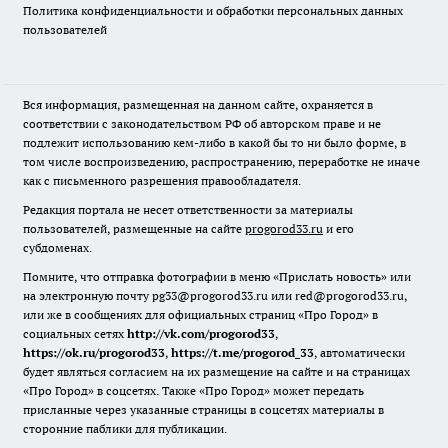
Политика конфиденциальности и обработки персональных данных
пользователей
Вся информация, размещенная на данном сайте, охраняется в
соответствии с законодательством РФ об авторском праве и не
подлежит использованию кем-либо в какой бы то ни было форме, в
том числе воспроизведению, распространению, переработке не иначе
как с письменного разрешения правообладателя.
Редакция портала не несет ответственности за материалы
пользователей, размещенные на сайте
progorod33.ru
и его
субдоменах.
Помните, что отправка фотографии в меню «Прислать новость» или
на электронную почту pg33@progorod33.ru или red@progorod33.ru,
или же в сообщениях для официальных страниц «Про Город» в
социальных сетях
http://vk.com/progorod33
,
https://ok.ru/progorod33
,
https://t.me/progorod_33
, автоматически
будет являться согласием на их размещение на сайте и на страницах
«Про Город» в соцсетях. Также «Про Город» может передать
присланные через указанные страницы в соцсетях материалы в
сторонние паблики для публикации.