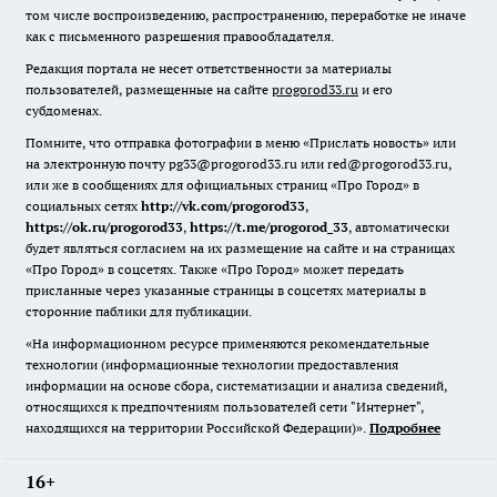
том числе воспроизведению, распространению, переработке не иначе
как с письменного разрешения правообладателя.
Редакция портала не несет ответственности за материалы
пользователей, размещенные на сайте
progorod33.ru
и его
субдоменах.
Помните, что отправка фотографии в меню «Прислать новость» или
на электронную почту pg33@progorod33.ru или red@progorod33.ru,
или же в сообщениях для официальных страниц «Про Город» в
социальных сетях
http://vk.com/progorod33
,
https://ok.ru/progorod33
,
https://t.me/progorod_33
, автоматически
будет являться согласием на их размещение на сайте и на страницах
«Про Город» в соцсетях. Также «Про Город» может передать
присланные через указанные страницы в соцсетях материалы в
сторонние паблики для публикации.
«На информационном ресурсе применяются рекомендательные
технологии (информационные технологии предоставления
информации на основе сбора, систематизации и анализа сведений,
относящихся к предпочтениям пользователей сети "Интернет",
находящихся на территории Российской Федерации)».
Подробнее
16+