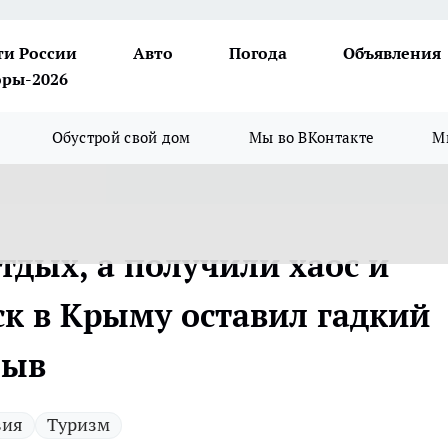
ти России
Авто
Погода
Объявления
ры-2026
Обустрой свой дом
Мы во ВКонтакте
М
тдых, а получили хаос и
ск в Крыму оставил гадкий
зыв
вия
Туризм