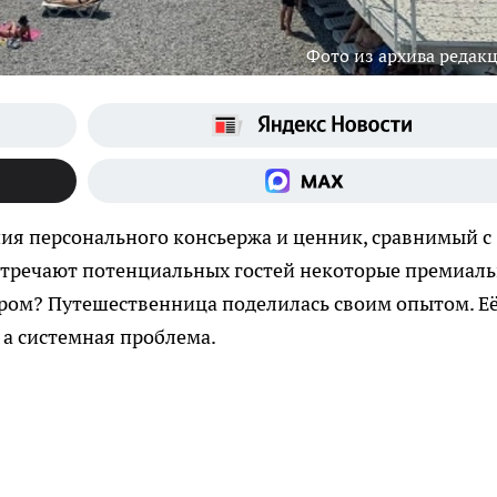
Фото из архива редак
ия персонального консьержа и ценник, сравнимый с
стречают потенциальных гостей некоторые премиал
адром? Путешественница поделилась своим опытом. Е
 а системная проблема.