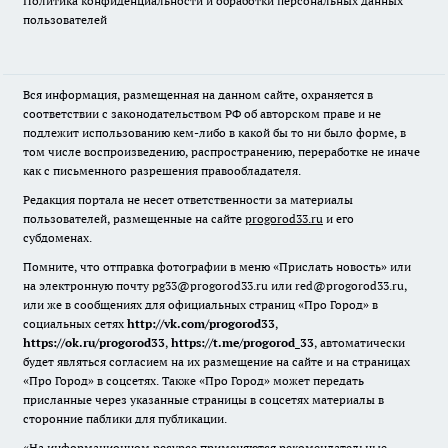
Политика конфиденциальности и обработки персональных данных
пользователей
Вся информация, размещенная на данном сайте, охраняется в
соответствии с законодательством РФ об авторском праве и не
подлежит использованию кем-либо в какой бы то ни было форме, в
том числе воспроизведению, распространению, переработке не иначе
как с письменного разрешения правообладателя.
Редакция портала не несет ответственности за материалы
пользователей, размещенные на сайте
progorod33.ru
и его
субдоменах.
Помните, что отправка фотографии в меню «Прислать новость» или
на электронную почту pg33@progorod33.ru или red@progorod33.ru,
или же в сообщениях для официальных страниц «Про Город» в
социальных сетях
http://vk.com/progorod33
,
https://ok.ru/progorod33
,
https://t.me/progorod_33
, автоматически
будет являться согласием на их размещение на сайте и на страницах
«Про Город» в соцсетях. Также «Про Город» может передать
присланные через указанные страницы в соцсетях материалы в
сторонние паблики для публикации.
«На информационном ресурсе применяются рекомендательные