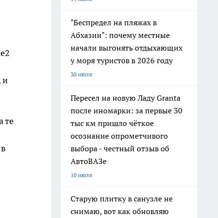
"Беспредел на пляжах в
Абхазии": почему местные
начали выгонять отдыхающих
le2
у моря туристов в 2026 году
30 июля
 и
Пересел на новую Ладу Granta
после иномарки: за первые 30
а те
тыс км пришло чёткое
осознание опрометчивого
 в
выбора - честный отзыв об
АвтоВАЗе
-
10 июля
Старую плитку в санузле не
снимаю, вот как обновляю