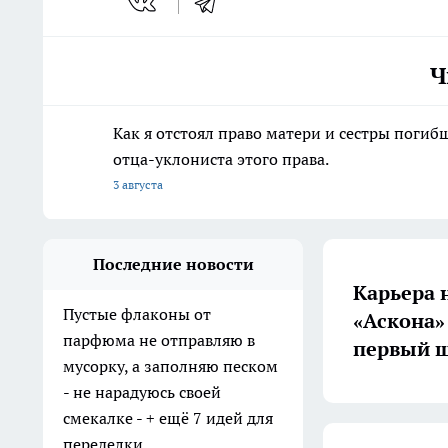
Ч
Как я отстоял право матери и сестры пог
отца-уклониста этого права.
3 августа
Последние новости
Карьера 
Пустые флаконы от
«Аскона»
парфюма не отправляю в
первый ш
мусорку, а заполняю песком
- не нарадуюсь своей
смекалке - + ещё 7 идей для
переделки