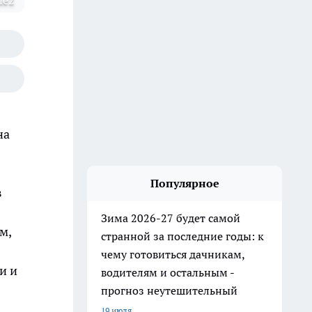
le2
на
Популярное
в
Зима 2026-27 будет самой
м,
странной за последние годы: к
чему готовиться дачникам,
и и
водителям и остальным -
прогноз неутешительный
19 июля