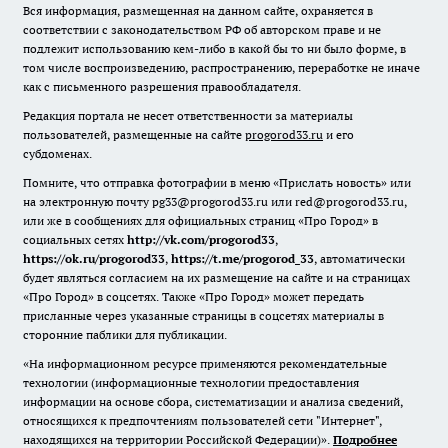
Вся информация, размещенная на данном сайте, охраняется в
соответствии с законодательством РФ об авторском праве и не
подлежит использованию кем-либо в какой бы то ни было форме, в
том числе воспроизведению, распространению, переработке не иначе
как с письменного разрешения правообладателя.
Редакция портала не несет ответственности за материалы
пользователей, размещенные на сайте
progorod33.ru
и его
субдоменах.
Помните, что отправка фотографии в меню «Прислать новость» или
на электронную почту pg33@progorod33.ru или red@progorod33.ru,
или же в сообщениях для официальных страниц «Про Город» в
социальных сетях
http://vk.com/progorod33
,
https://ok.ru/progorod33
,
https://t.me/progorod_33
, автоматически
будет являться согласием на их размещение на сайте и на страницах
«Про Город» в соцсетях. Также «Про Город» может передать
присланные через указанные страницы в соцсетях материалы в
сторонние паблики для публикации.
«На информационном ресурсе применяются рекомендательные
технологии (информационные технологии предоставления
информации на основе сбора, систематизации и анализа сведений,
относящихся к предпочтениям пользователей сети "Интернет",
находящихся на территории Российской Федерации)».
Подробнее