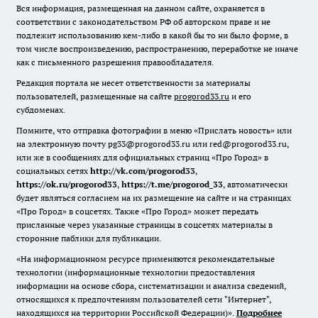
Вся информация, размещенная на данном сайте, охраняется в
соответствии с законодательством РФ об авторском праве и не
подлежит использованию кем-либо в какой бы то ни было форме, в
том числе воспроизведению, распространению, переработке не иначе
как с письменного разрешения правообладателя.
Редакция портала не несет ответственности за материалы
пользователей, размещенные на сайте
progorod33.ru
и его
субдоменах.
Помните, что отправка фотографии в меню «Прислать новость» или
на электронную почту pg33@progorod33.ru или red@progorod33.ru,
или же в сообщениях для официальных страниц «Про Город» в
социальных сетях
http://vk.com/progorod33
,
https://ok.ru/progorod33
,
https://t.me/progorod_33
, автоматически
будет являться согласием на их размещение на сайте и на страницах
«Про Город» в соцсетях. Также «Про Город» может передать
присланные через указанные страницы в соцсетях материалы в
сторонние паблики для публикации.
«На информационном ресурсе применяются рекомендательные
технологии (информационные технологии предоставления
информации на основе сбора, систематизации и анализа сведений,
относящихся к предпочтениям пользователей сети "Интернет",
находящихся на территории Российской Федерации)».
Подробнее