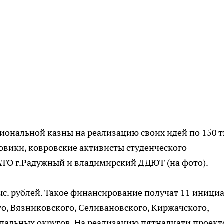
гиональной казны на реализацию своих идей по 150 т
ковики, ковровские активисты студенческого
АТО г.Радужный и владимирский ДДЮТ (на фото).
ыс. рублей. Такое финансирование получат 11 иници
го, Вязниковского, Селивановского, Киржачского,
пальных округов. На реализацию пятнадцати проект