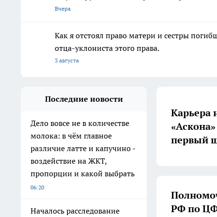
Вчера
Как я отстоял право матери и сестры пог
отца-уклониста этого права.
3 августа
Последние новости
Карьера 
Дело вовсе не в количестве
«Аскона»
молока: в чём главное
первый ш
различие латте и капучино -
воздействие на ЖКТ,
пропорции и какой выбрать
06:20
Полномоч
РФ по ЦФ
Началось расследование