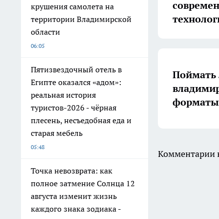
совреме
крушения самолета на
технолог
территории Владимирской
области
06:05
Пятизвездочный отель в
Поймать 
Египте оказался «адом»:
владимир
реальная история
форматы 
туристов-2026 - чёрная
плесень, несъедобная еда и
старая мебель
05:48
Комментарии н
Точка невозврата: как
полное затмение Солнца 12
августа изменит жизнь
каждого знака зодиака -