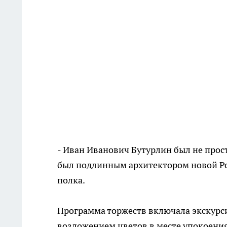
- Иван Иванович Бутурлин был не прос
был подлинным архитектором новой Ро
полка.
Программа торжеств включала экскурси
возложением цветов в месте упокоения