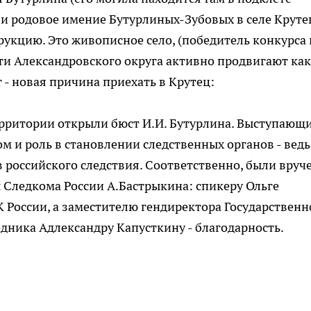
ли родовое имение Бутурлиных-Зубовых в селе Круте
рукцию. Это живописное село, (победитель конкурса 
сти Александровского округа активно продвигают как
 - новая причина приехать в Крутец:
ерритории открыли бюст И.И. Бутурлина. Выступающ
ом и роль в становлении следственных органов - ведь
 российского следствия. Соответственно, были вруч
 Следкома России А.Бастрыкина: спикеру Ольге
 России, а заместителю гендиректора Государственн
ника Адлександру Капусткину - благодарность.