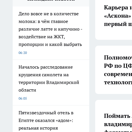
Карьера 
Дело вовсе не в количестве
«Аскона»
молока: в чём главное
первый ш
различие латте и капучино -
воздействие на ЖКТ,
пропорции и какой выбрать
06:20
Полномоч
РФ по ЦФ
Началось расследование
совреме
крушения самолета на
технолог
территории Владимирской
области
06:05
Пятизвездочный отель в
Поймать 
Египте оказался «адом»:
владимир
реальная история