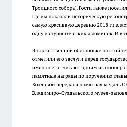
Троицкого собора). Гости также посети
где им показали историческую реконст
самую красиввую деревню 2018 г.) вла
одну из туристических изюминок. И вот
В торжественной обстановке на этой т
отметили его заслуги перед государств
именон его считают одним из пионеров
памятные награды по поручению главы
Хохловой передана памятная медаль СК
Владимиро-Суздальского музея-заповед