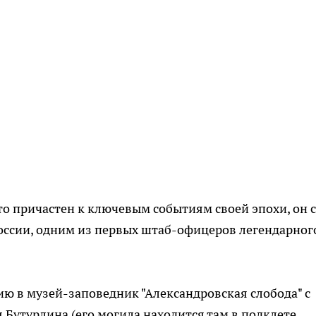
то причастен к ключевым событиям своей эпохи, он 
ссии, одним из первых штаб-офицеров легендарног
ю в музей-заповедник "Александровская слобода" с
 Бутурлина (его могила находится там в подклете