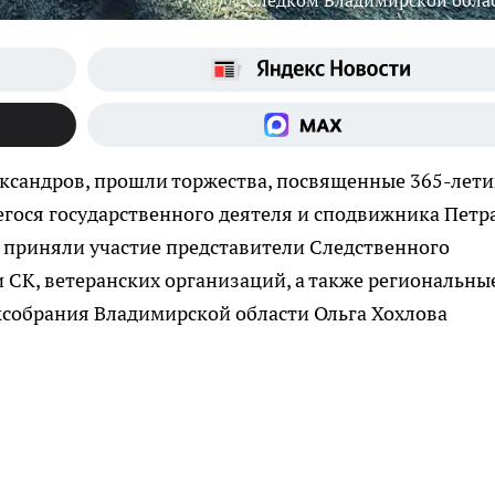
Следком Владимирской обла
ександров, прошли торжества, посвященные 365-лети
гося государственного деятеля и сподвижника Петра 
 приняли участие представители Следственного
 СК, ветеранских организаций, а также региональны
аксобрания Владимирской области Ольга Хохлова