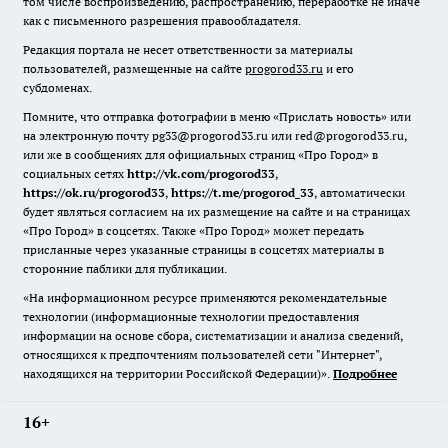
том числе воспроизведению, распространению, переработке не иначе
как с письменного разрешения правообладателя.
Редакция портала не несет ответственности за материалы
пользователей, размещенные на сайте
progorod33.ru
и его
субдоменах.
Помните, что отправка фотографии в меню «Прислать новость» или
на электронную почту pg33@progorod33.ru или red@progorod33.ru,
или же в сообщениях для официальных страниц «Про Город» в
социальных сетях
http://vk.com/progorod33
,
https://ok.ru/progorod33
,
https://t.me/progorod_33
, автоматически
будет являться согласием на их размещение на сайте и на страницах
«Про Город» в соцсетях. Также «Про Город» может передать
присланные через указанные страницы в соцсетях материалы в
сторонние паблики для публикации.
«На информационном ресурсе применяются рекомендательные
технологии (информационные технологии предоставления
информации на основе сбора, систематизации и анализа сведений,
относящихся к предпочтениям пользователей сети "Интернет",
находящихся на территории Российской Федерации)».
Подробнее
16+