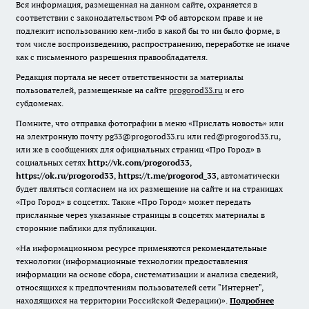
Вся информация, размещенная на данном сайте, охраняется в
соответствии с законодательством РФ об авторском праве и не
подлежит использованию кем-либо в какой бы то ни было форме, в
том числе воспроизведению, распространению, переработке не иначе
как с письменного разрешения правообладателя.
Редакция портала не несет ответственности за материалы
пользователей, размещенные на сайте
progorod33.ru
и его
субдоменах.
Помните, что отправка фотографии в меню «Прислать новость» или
на электронную почту pg33@progorod33.ru или red@progorod33.ru,
или же в сообщениях для официальных страниц «Про Город» в
социальных сетях
http://vk.com/progorod33
,
https://ok.ru/progorod33
,
https://t.me/progorod_33
, автоматически
будет являться согласием на их размещение на сайте и на страницах
«Про Город» в соцсетях. Также «Про Город» может передать
присланные через указанные страницы в соцсетях материалы в
сторонние паблики для публикации.
«На информационном ресурсе применяются рекомендательные
технологии (информационные технологии предоставления
информации на основе сбора, систематизации и анализа сведений,
относящихся к предпочтениям пользователей сети "Интернет",
находящихся на территории Российской Федерации)».
Подробнее