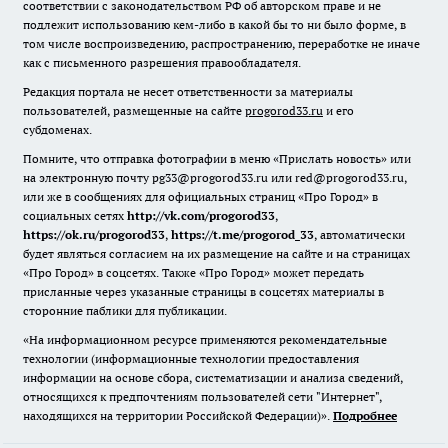
соответствии с законодательством РФ об авторском праве и не
подлежит использованию кем-либо в какой бы то ни было форме, в
том числе воспроизведению, распространению, переработке не иначе
как с письменного разрешения правообладателя.
Редакция портала не несет ответственности за материалы
пользователей, размещенные на сайте
progorod33.ru
и его
субдоменах.
Помните, что отправка фотографии в меню «Прислать новость» или
на электронную почту pg33@progorod33.ru или red@progorod33.ru,
или же в сообщениях для официальных страниц «Про Город» в
социальных сетях
http://vk.com/progorod33
,
https://ok.ru/progorod33
,
https://t.me/progorod_33
, автоматически
будет являться согласием на их размещение на сайте и на страницах
«Про Город» в соцсетях. Также «Про Город» может передать
присланные через указанные страницы в соцсетях материалы в
сторонние паблики для публикации.
«На информационном ресурсе применяются рекомендательные
технологии (информационные технологии предоставления
информации на основе сбора, систематизации и анализа сведений,
относящихся к предпочтениям пользователей сети "Интернет",
находящихся на территории Российской Федерации)».
Подробнее