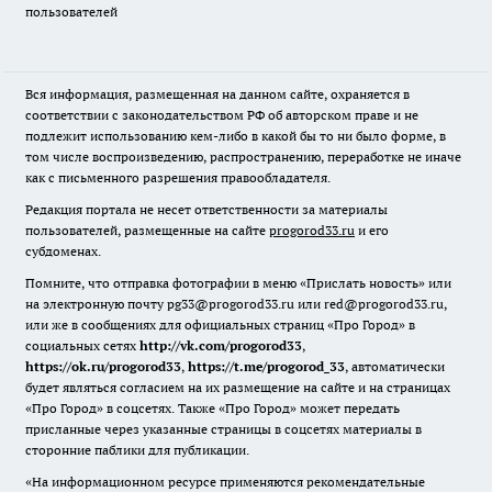
пользователей
Вся информация, размещенная на данном сайте, охраняется в
соответствии с законодательством РФ об авторском праве и не
подлежит использованию кем-либо в какой бы то ни было форме, в
том числе воспроизведению, распространению, переработке не иначе
как с письменного разрешения правообладателя.
Редакция портала не несет ответственности за материалы
пользователей, размещенные на сайте
progorod33.ru
и его
субдоменах.
Помните, что отправка фотографии в меню «Прислать новость» или
на электронную почту pg33@progorod33.ru или red@progorod33.ru,
или же в сообщениях для официальных страниц «Про Город» в
социальных сетях
http://vk.com/progorod33
,
https://ok.ru/progorod33
,
https://t.me/progorod_33
, автоматически
будет являться согласием на их размещение на сайте и на страницах
«Про Город» в соцсетях. Также «Про Город» может передать
присланные через указанные страницы в соцсетях материалы в
сторонние паблики для публикации.
«На информационном ресурсе применяются рекомендательные