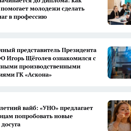
начинается до диплома: как
 помогает молодежи сделать
аг в профессию
ный представитель Президента
О Игорь Щёголев ознакомился с
нными производственными
иями ГК «Аскона»
летний вайб: «УНО» предлагает
цам попробовать новые
досуга