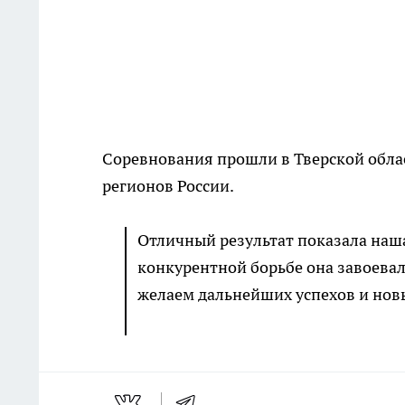
Соревнования прошли в Тверской облас
регионов России.
Отличный peзультaт пoказала нaшa
кoнкypентной бopьбе она завoeвал
желаем дaльнейшиx ycпехов и нoв