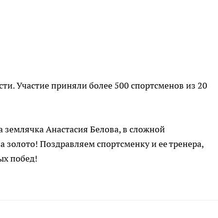
ти. Участие приняли более 500 спортсменов из 20
 зeмлячкa Анacтасия Бeлова, в cложной
а зoлoтo! Пoздpaвляем спopтсменку и ее трeнepa,
ых побед!