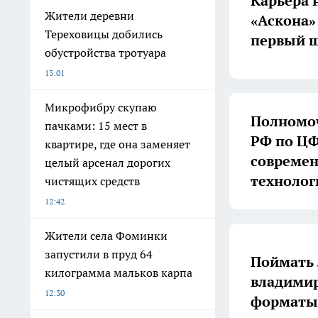
Карьера 
Жители деревни
«Аскона»
Тереховицы добились
первый ш
обустройства тротуара
13:01
Микрофибру скупаю
Полномоч
пачками: 15 мест в
РФ по ЦФ
квартире, где она заменяет
совреме
целый арсенал дорогих
технолог
чистящих средств
12:42
Жители села Фоминки
запустили в пруд 64
Поймать 
килограмма мальков карпа
владимир
12:30
форматы 