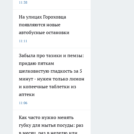
11:38
На улицах Гороховца
появляются новые
автобусные остановки
11:11
Забыла про тазики и пемзы:
придаю пяткам
шелковистую гладкость за 5
минут - нужен только лимон
и копеечные таблетки из
аптеки
11:06
Как часто нужно менять
губку для мытья посуды: раз
в месяц, раз в неделю или