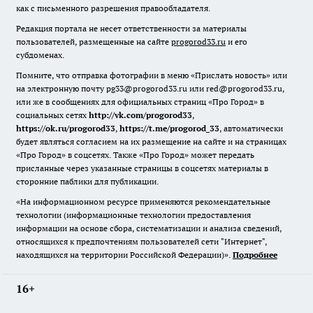
как с письменного разрешения правообладателя.
Редакция портала не несет ответственности за материалы
пользователей, размещенные на сайте
progorod33.ru
и его
субдоменах.
Помните, что отправка фотографии в меню «Прислать новость» или
на электронную почту pg33@progorod33.ru или red@progorod33.ru,
или же в сообщениях для официальных страниц «Про Город» в
социальных сетях
http://vk.com/progorod33
,
https://ok.ru/progorod33
,
https://t.me/progorod_33
, автоматически
будет являться согласием на их размещение на сайте и на страницах
«Про Город» в соцсетях. Также «Про Город» может передать
присланные через указанные страницы в соцсетях материалы в
сторонние паблики для публикации.
«На информационном ресурсе применяются рекомендательные
технологии (информационные технологии предоставления
информации на основе сбора, систематизации и анализа сведений,
относящихся к предпочтениям пользователей сети "Интернет",
находящихся на территории Российской Федерации)».
Подробнее
16+