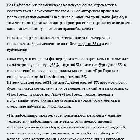
Вся информация, размещенная на данном сайте, охраняется в
соответствии с законодательством РФ об авторском праве и не
подлежит использованию кем-либо в какой бы то ни было форме, в
том числе воспроизведению, распространению, переработке не иначе
как с письменного разрешения правообладателя.
Редакция портала не несет ответственности за материалы
пользователей, размещенные на сайте
progorod33.ru
и его
субдоменах.
Помните, что отправка фотографии в меню «Прислать новость» или
на электронную почту pg33@progorod33.ru или red@progorod33.ru,
или же в сообщениях для официальных страниц «Про Город» в
социальных сетях
http://vk.com/progorod33
,
https://ok.ru/progorod33
,
https://t.me/progorod_33
, автоматически
будет являться согласием на их размещение на сайте и на страницах
«Про Город» в соцсетях. Также «Про Город» может передать
присланные через указанные страницы в соцсетях материалы в
сторонние паблики для публикации.
«На информационном ресурсе применяются рекомендательные
технологии (информационные технологии предоставления
информации на основе сбора, систематизации и анализа сведений,
относящихся к предпочтениям пользователей сети "Интернет",
находящихся на территории Российской Федерации)».
Подробнее