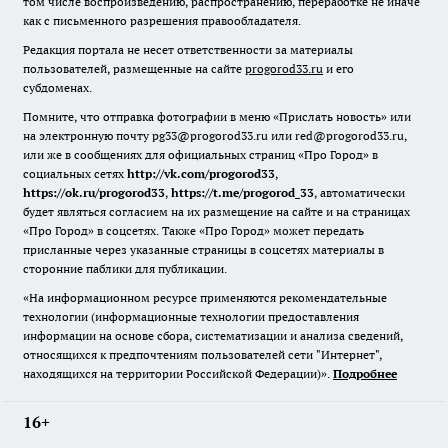
том числе воспроизведению, распространению, переработке не иначе
как с письменного разрешения правообладателя.
Редакция портала не несет ответственности за материалы
пользователей, размещенные на сайте
progorod33.ru
и его
субдоменах.
Помните, что отправка фотографии в меню «Прислать новость» или
на электронную почту pg33@progorod33.ru или red@progorod33.ru,
или же в сообщениях для официальных страниц «Про Город» в
социальных сетях
http://vk.com/progorod33
,
https://ok.ru/progorod33
,
https://t.me/progorod_33
, автоматически
будет являться согласием на их размещение на сайте и на страницах
«Про Город» в соцсетях. Также «Про Город» может передать
присланные через указанные страницы в соцсетях материалы в
сторонние паблики для публикации.
«На информационном ресурсе применяются рекомендательные
технологии (информационные технологии предоставления
информации на основе сбора, систематизации и анализа сведений,
относящихся к предпочтениям пользователей сети "Интернет",
находящихся на территории Российской Федерации)».
Подробнее
16+