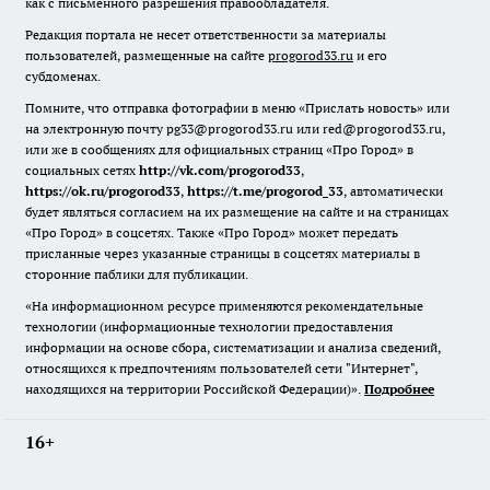
как с письменного разрешения правообладателя.
Редакция портала не несет ответственности за материалы
пользователей, размещенные на сайте
progorod33.ru
и его
субдоменах.
Помните, что отправка фотографии в меню «Прислать новость» или
на электронную почту pg33@progorod33.ru или red@progorod33.ru,
или же в сообщениях для официальных страниц «Про Город» в
социальных сетях
http://vk.com/progorod33
,
https://ok.ru/progorod33
,
https://t.me/progorod_33
, автоматически
будет являться согласием на их размещение на сайте и на страницах
«Про Город» в соцсетях. Также «Про Город» может передать
присланные через указанные страницы в соцсетях материалы в
сторонние паблики для публикации.
«На информационном ресурсе применяются рекомендательные
технологии (информационные технологии предоставления
информации на основе сбора, систематизации и анализа сведений,
относящихся к предпочтениям пользователей сети "Интернет",
находящихся на территории Российской Федерации)».
Подробнее
16+