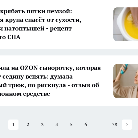
крябать пятки пемзой:
я крупа спасёт от сухости,
и натоптышей - рецепт
го СПА
ла на OZON сыворотку, которая
 седину вспять: думала
й трюк, но рискнула - отзыв об
онном средстве
1
2
3
4
5
6
...
78