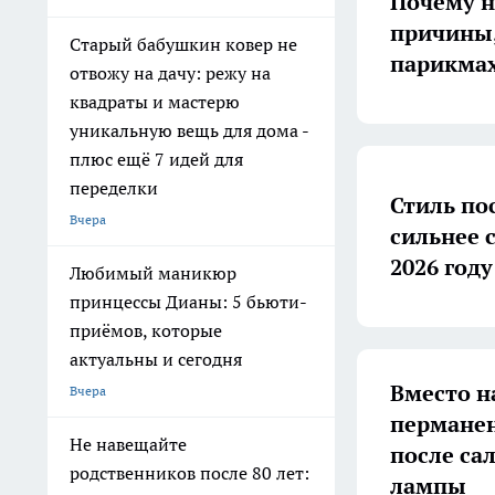
Почему н
причины,
Старый бабушкин ковер не
парикма
отвожу на дачу: режу на
квадраты и мастерю
уникальную вещь для дома -
плюс ещё 7 идей для
переделки
Стиль пос
Вчера
сильнее 
2026 году
Любимый маникюр
принцессы Дианы: 5 бьюти-
приёмов, которые
актуальны и сегодня
Вместо н
Вчера
перманен
Не навещайте
после са
родственников после 80 лет:
лампы