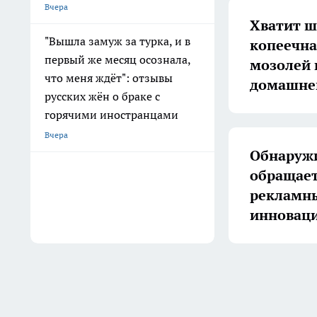
Вчера
Хватит ш
"Вышла замуж за турка, и в
копеечна
первый же месяц осознала,
мозолей 
что меня ждёт": отзывы
домашне
русских жён о браке с
горячими иностранцами
Вчера
Обнаружи
обращает
рекламны
инноваци