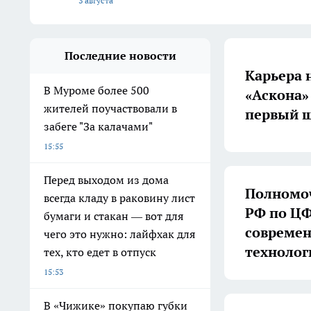
3 августа
Последние новости
Карьера 
В Муроме более 500
«Аскона»
жителей поучаствовали в
первый ш
забеге "За калачами"
15:55
Перед выходом из дома
Полномоч
всегда кладу в раковину лист
РФ по ЦФ
бумаги и стакан — вот для
совреме
чего это нужно: лайфхак для
технолог
тех, кто едет в отпуск
15:53
В «Чижике» покупаю губки