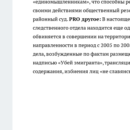
«единомышленникам», что способны ре
своими действиями общественный резо
районный суд.
PRO другое:
В настояще
следственного отдела находится еще о
обвиняется в совершении на территор
направленности в период с 2005 по 20
дела, возбужденные по фактам размеще
надписью «Убей эмигранта», трансляц
содержания, избиения лиц «не славянс