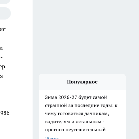
ния
и
-
ер.
мя
Популярное
Зима 2026-27 будет самой
странной за последние годы: к
1986
чему готовиться дачникам,
водителям и остальным -
прогноз неутешительный
19 июля