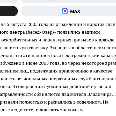
 4 на 5 августа 2005 года на ограждении и воротах зда
ого центра (Хесед-Озер)» появились надписи
е оскорбительных и нецензурных призывов к вражде 
 фашистскую свастику. Эксперты в области психолого
дили, что эти надписи носят экстремистский характ
збуждено в июне 2005 года, но через некоторое вре
новлением лиц, подлежащих привлечению в качестве
льность региональных оперативных служб позволила
ности. В совершении публичных действий с угрозой
аправленности обвиняются два жителя Владимира, 
признали полностью и раскаялись в содеянном. На
одые люди хотели доказать знакомым