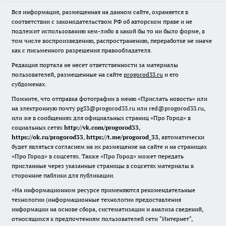
Вся информация, размещенная на данном сайте, охраняется в
соответствии с законодательством РФ об авторском праве и не
подлежит использованию кем-либо в какой бы то ни было форме, в
том числе воспроизведению, распространению, переработке не иначе
как с письменного разрешения правообладателя.
Редакция портала не несет ответственности за материалы
пользователей, размещенные на сайте
progorod33.ru
и его
субдоменах.
Помните, что отправка фотографии в меню «Прислать новость» или
на электронную почту pg33@progorod33.ru или red@progorod33.ru,
или же в сообщениях для официальных страниц «Про Город» в
социальных сетях
http://vk.com/progorod33
,
https://ok.ru/progorod33
,
https://t.me/progorod_33
, автоматически
будет являться согласием на их размещение на сайте и на страницах
«Про Город» в соцсетях. Также «Про Город» может передать
присланные через указанные страницы в соцсетях материалы в
сторонние паблики для публикации.
«На информационном ресурсе применяются рекомендательные
технологии (информационные технологии предоставления
информации на основе сбора, систематизации и анализа сведений,
относящихся к предпочтениям пользователей сети "Интернет",