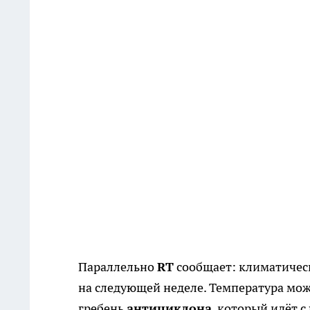
Параллельно
RT
сообщает: климатическ
на следующей неделе. Температура мо
гребень
антициклона
, который идёт 