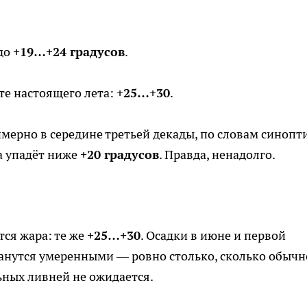
 до
+19…+24 градусов
.
те настоящего лета:
+25…+30
.
мерно в середине третьей декады, по словам синопти
а упадёт ниже
+20 градусов
. Правда, ненадолго.
тся жара: те же
+25…+30
. Осадки в июне и первой
танутся умеренными — ровно столько, сколько обычн
ьных ливней не ожидается.