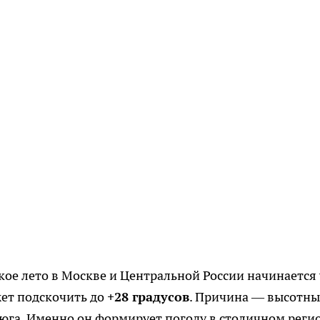
ое лето в Москве и Центральной России начинается
жет подскочить до
+28 градусов
. Причина — высотн
с юга. Именно он формирует погоду в столичном реги