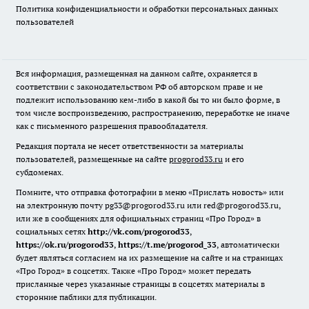
Политика конфиденциальности и обработки персональных данных
пользователей
Вся информация, размещенная на данном сайте, охраняется в
соответствии с законодательством РФ об авторском праве и не
подлежит использованию кем-либо в какой бы то ни было форме, в
том числе воспроизведению, распространению, переработке не иначе
как с письменного разрешения правообладателя.
Редакция портала не несет ответственности за материалы
пользователей, размещенные на сайте
progorod33.ru
и его
субдоменах.
Помните, что отправка фотографии в меню «Прислать новость» или
на электронную почту pg33@progorod33.ru или red@progorod33.ru,
или же в сообщениях для официальных страниц «Про Город» в
социальных сетях
http://vk.com/progorod33
,
https://ok.ru/progorod33
,
https://t.me/progorod_33
, автоматически
будет являться согласием на их размещение на сайте и на страницах
«Про Город» в соцсетях. Также «Про Город» может передать
присланные через указанные страницы в соцсетях материалы в
сторонние паблики для публикации.