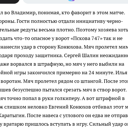
 во Владимир, понимая, кто фаворит в этом матче.
бороны. Гости полностью отдали инициативу черно-
тельные редуты весьма плотно. Поэтому хозяева хоть
здать что-то опасное у ворот «Пскова 747» так и не
 нанесли удар в сторону Конюхова. Мяч пролетел мим
годаря проходу защитника. Сергей Шалин неожиданн
даже ворвался в штрафную, но мяч у него выбили на
йной игры закончился примерно на 24 минуте. Илья
воротам. Мяч пролетел рядом со штангой. После это
шев безуспешно пытался срезать мяч в створ ворот.
яч точно попал в руки голкиперу. А вот штрафной в
 уж слишком неловко Евгений Конюхов отбивал этот м
аратыгин. После навеса с углового он едва не отпра
му вратарю пришлось вступать в игру. Сильный удар о