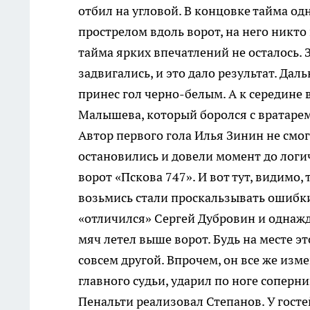
отбил на угловой. В концовке тайма од
прострелом вдоль ворот, на него никто
тайма ярких впечатлений не осталось.
задвигались, и это дало результат. Да
принес гол черно-белым. А к середине в
Малышева, который боролся с вратарем
Автор первого гола Илья Зинин не смог
остановились и довели момент до логи
ворот «Пскова 747». И вот тут, видимо,
возьмись стали проскальзывать ошибки
«отличился» Сергей Дубровин и однажд
мяч летел выше ворот. Будь на месте э
совсем другой. Впрочем, он все же изм
главного судьи, ударил по ноге соперн
Пенальти реализовал Степанов. У гост