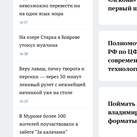
невозможно перевести ни
первый ш
на один язык мира
16:57
На озере Старка в Коврове
Полномоч
утонул мужчина
РФ по ЦФ
16:30
совреме
технолог
Беру лаваш, пачку творога и
персики — через 30 минут
ленивый рулет с нежнейшей
начинкой уже на столе
16:25
Поймать 
владимир
В Муроме более 500
форматы 
жителей поучаствовали в
забеге "За калачами"