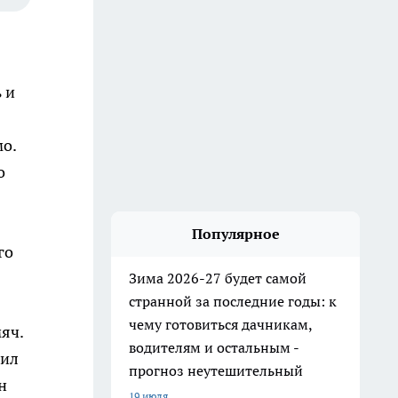
 и
о.
о
Популярное
го
Зима 2026-27 будет самой
странной за последние годы: к
чему готовиться дачникам,
яч.
водителям и остальным -
вил
прогноз неутешительный
н
19 июля