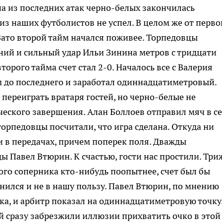
на из последних атак черно-белых закончилась
 из наших футболистов не успел. В целом же от перво
 Зато второй тайм начался поживее. Торпедовцы
льний и сильный удар Ильи Зинина метров с тридцати
торого тайма счет стал 2-0. Началось все с Валерия
 до последнего и заработал одиннадцатиметровый.
 переиграть вратаря гостей, но черно-белые не
ческого завершения. Алан Боллоев отправил мяч в с
 торпедовцы посчитали, что игра сделана. Откуда ни
 в передачах, причем поперек поля. Дважды
ы Павел Втюрин. К счастью, гости нас простили. Тр
того соперника кто-нибудь поопытнее, счет был бы
енился и не в нашу пользу. Павел Втюрин, по мнению
ика, и арбитр показал на одиннадцатиметровую точку
ей сразу забрезжили иллюзии прихватить очко в этой