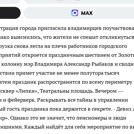
страция города пригласила владимирцев поучаствова
ко выяснилось, что жители не спешат откликнуться
рузка снова легла на плечи работников городского
приятий откроется праздничным шествием от Золот
т колонну мэр Владимира Александр Рыбаков и свод
ествии примет участие не менее полутора тысяч
Затем праздник распространится по всему периметру
 сквер «Липки», Театральны площадь. Вечером —
и фейерверк. Раскрывать все тайны в управлении
й гость праздника пока держится в секрете. - Девиз
ир». Однако это не значит, что пенсионеры и люди
 лишними. Каждый найдёт для себя мероприятие по в