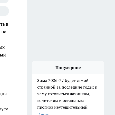
ть в
 на
ых
ный
Популярное
Зима 2026-27 будет самой
странной за последние годы: к
 дня
чему готовиться дачникам,
водителям и остальным -
прогноз неутешительный
кусу
19 июля