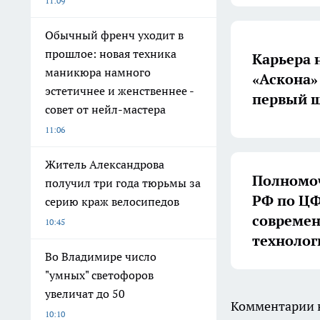
11:09
Обычный френч уходит в
прошлое: новая техника
Карьера 
маникюра намного
«Аскона»
эстетичнее и женственнее -
первый ш
совет от нейл-мастера
11:06
Житель Александрова
Полномоч
получил три года тюрьмы за
РФ по ЦФ
серию краж велосипедов
совреме
10:45
технолог
Во Владимире число
"умных" светофоров
увеличат до 50
Комментарии н
10:10