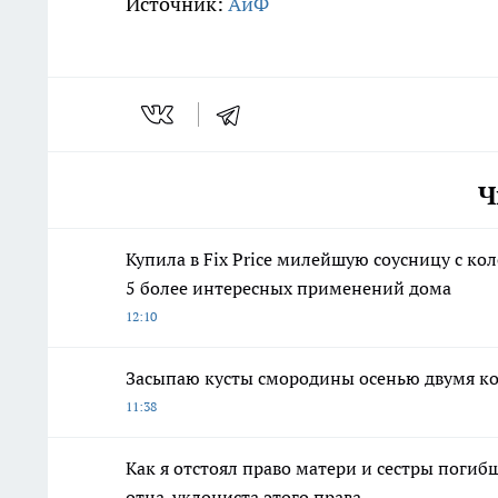
Источник:
АиФ
Ч
Купила в Fix Price милейшую соусницу с ко
5 более интересных применений дома
12:10
Засыпаю кусты смородины осенью двумя к
11:38
Как я отстоял право матери и сестры пог
отца-уклониста этого права.