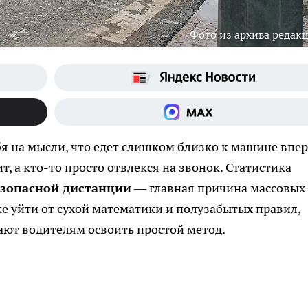
Фото из архива редак
бя на мысли, что едет слишком близко к машине впер
т, а кто-то просто отвлекся на звонок. Статистика
зопасной дистанции
— главная причина массовых
тке уйти от сухой математики и полузабытых правил,
ают водителям освоить простой метод.